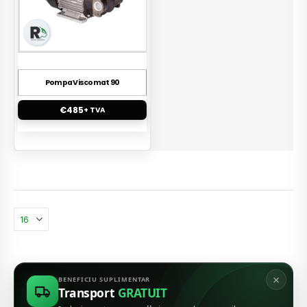
Pompa Viscomat 90
€
485
+ TVA
×
BENEFICIU SUPLIMENTAR
Transport
GRATUIT