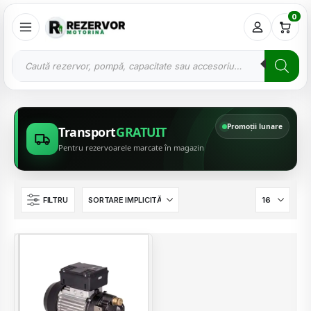
0
Promoții lunare
Transport
GRATUIT
Pentru rezervoarele marcate în magazin
FILTRU