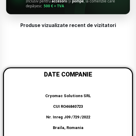
Inclusiv pentru
accesorii
și
pompe
, la comenzile care
depășesc
500 € + TVA
Produse vizualizate recent de vizitatori
DATE COMPANIE
Cryomac Solutions SRL
CUI RO46840723
Nr. Inreg J09 /729 /2022
Braila, Romania