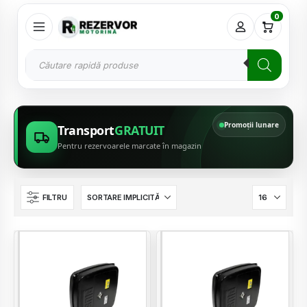
0
Promoții lunare
Transport
GRATUIT
Pentru rezervoarele marcate în magazin
FILTRU