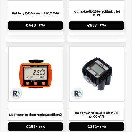
Cambiaolio 230V Schimb Ulei
Battery Kit Viscomat 60/2 24V
PIUSI
€
448
€
687
+ TVA
+ TVA
Debitmetru Electronic PIUSI
Debitmetru Electronic Modiflow 2
K400N 1/2
€
255
€
232
+ TVA
+ TVA