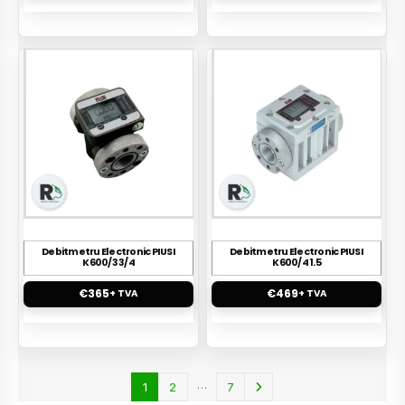
Debitmetru Electronic PIUSI
Debitmetru Electronic PIUSI
K600/3 3/4
K600/4 1.5
€
365
€
469
+ TVA
+ TVA
…
1
2
7