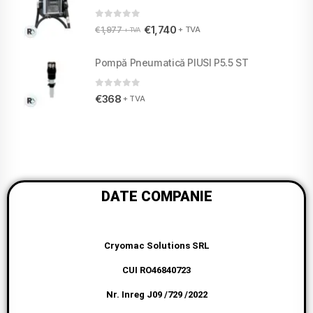
0
din 5
€
1,740
+ TVA
€
1,977
+ TVA
Pompă Pneumatică PIUSI P5.5 ST
0
din 5
€
368
+ TVA
DATE COMPANIE
Cryomac Solutions SRL
CUI RO46840723
Nr. Inreg J09 /729 /2022