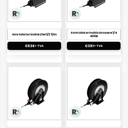
Arrotolator Inchis Unsoare 1/4
Arrotolator Inchis Ulei 1/2 12m
400B
€
536
€
391
+ TVA
+ TVA