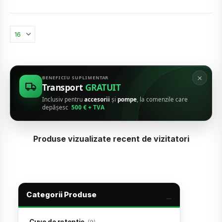
×
BENEFICIU SUPLIMENTAR
Transport
GRATUIT
Inclusiv pentru
accesorii
și
pompe
, la comenzile care
depășesc
500 € + TVA
Produse vizualizate recent de vizitatori
Categorii Produse