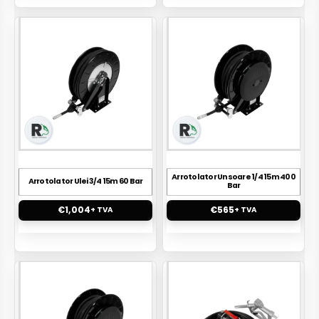
Arrotolator Unsoare 1/4 15m 400
Arrotolator Ulei 3/4 15m 60 Bar
Bar
€
1,004
€
565
+ TVA
+ TVA