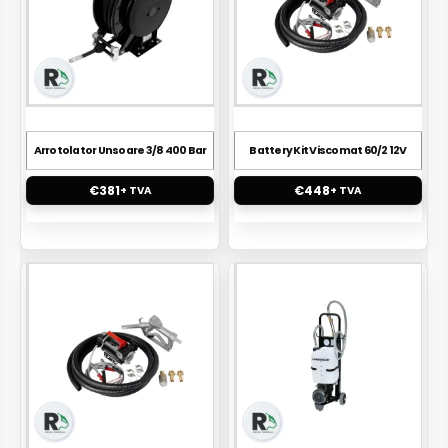
Arrotolator Unsoare 3/8 400 Bar
Battery Kit Viscomat 60/2 12V
€
381
€
448
+ TVA
+ TVA