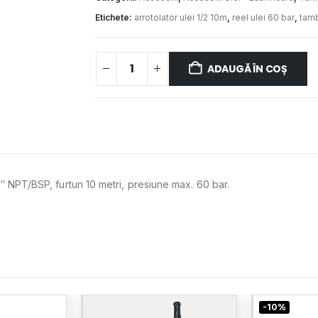
Etichete:
arrotolator ulei 1/2 10m
,
reel ulei 60 bar
,
tamb
ADAUGĂ ÎN COȘ
/2″ NPT/BSP, furtun 10 metri, presiune max. 60 bar.
-10%