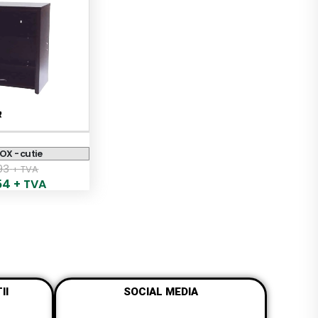
OX - cutie
93
+ TVA
54
+ TVA
II
SOCIAL MEDIA