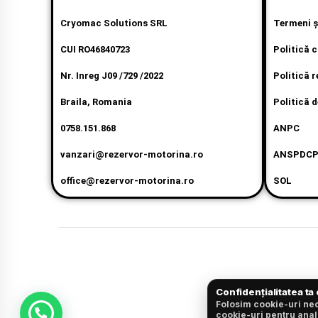
Cryomac Solutions SRL
Termeni şi
CUI RO46840723
Politică 
Nr. Inreg J09 /729 /2022
Politică r
Braila, Romania
Politică d
0758.151.868
ANPC
vanzari@rezervor-motorina.ro
ANSPDC
office@rezervor-motorina.ro
SOL
Confidențialitatea ta
Folosim cookie-uri nec
cookie-uri pentru anal