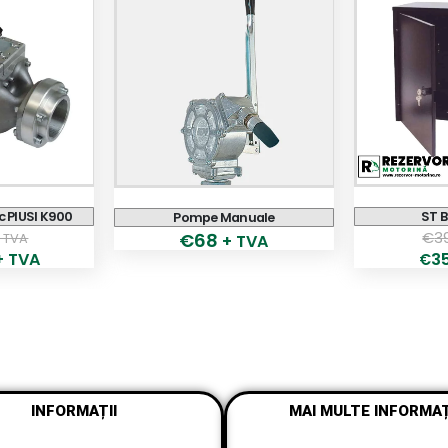
c PIUSI K900
ST B
Pompe Manuale
€
3
€
68
 TVA
+ TVA
+ TVA
3
€
INFORMAȚII
MAI MULTE INFORMAȚ