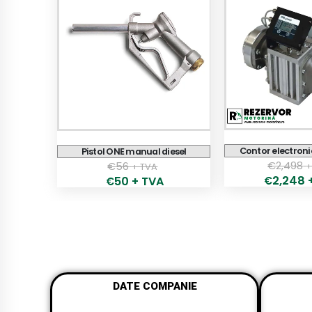
Contor electroni
Pistol ONE manual diesel
€
2,498
+
€
56
+ TVA
2,248
€
50
+ TVA
€
DATE COMPANIE