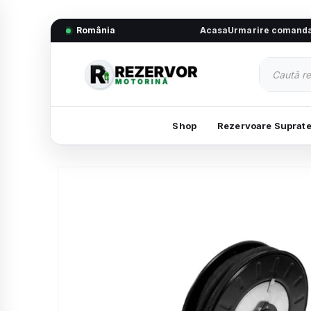
România
Acasa
Urmarire comand
Shop
Rezervoare Suprat