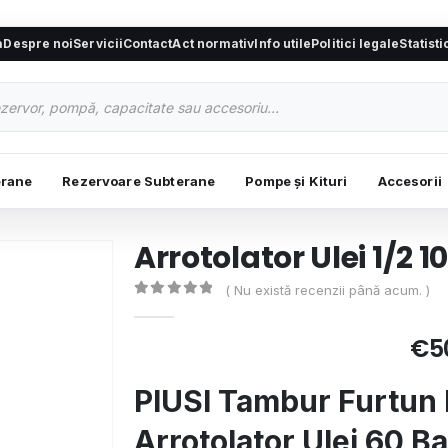
a
Despre noi
Servicii
Contact
Act normativ
Info utile
Politici legale
Statist
erane
Rezervoare Subterane
Pompe și Kituri
Accesorii
Arrotolator Ulei 1/2 
( Nu există recenzii până acum. )
0
de 5
€
5
PIUSI Tambur Furtun 
Arrotolator Ulei 60 Ba