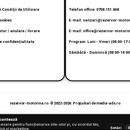
 Condiţii de Utilizare
Telefon office: 0758.151.868
cookies
E-mail: vanzari@rezervor-motor
etur / anulare / livrare
E-mail: office@rezervor-motorin
e confidențialitate
Program: Luni - Vineri (08:00-17:
Sâmbătă - Duminică (08:00-14:00
P
rezervor-motorina.ro. © 2022-2026. Propulsat de media-ads.ro
 contează
esare pentru funcționarea site-ului și, cu acordul tău,
Setări
iză și marketing.