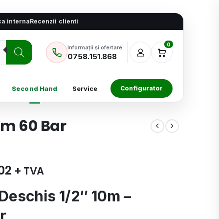
ica interna
Recenzii clienti
0
Informații și ofertare
0758.151.868
Second Hand
Service
Configurator
10m 60 Bar
02
+ TVA
Deschis 1/2″ 10m –
r