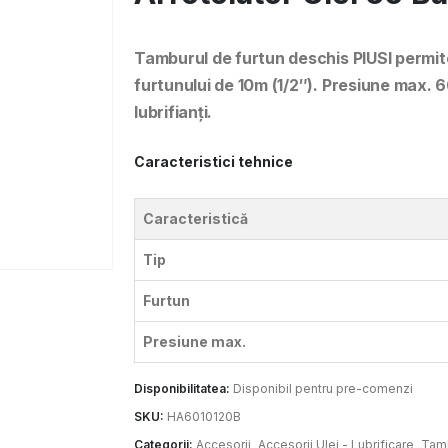
Tamburul de furtun deschis PIUSI permit
furtunului de 10m (1/2″). Presiune max. 60
lubrifianți.
Caracteristici tehnice
Caracteristică
Tip
Furtun
Presiune max.
Disponibilitatea:
Disponibil pentru pre-comenzi
SKU:
HA6010120B
Categorii:
Accesorii
,
Accesorii Ulei - Lubrificare
,
Tamb