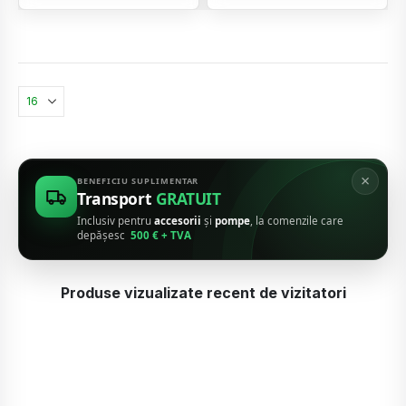
×
BENEFICIU SUPLIMENTAR
Transport
GRATUIT
Inclusiv pentru
accesorii
și
pompe
, la comenzile care
depășesc
500 € + TVA
Produse vizualizate recent de vizitatori