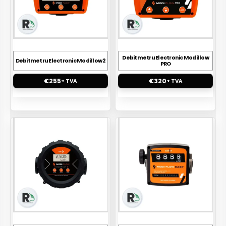
Debitmetru Electronic Modiflow
Debitmetru Electronic Modiflow 2
PRO
€
255
€
320
+ TVA
+ TVA