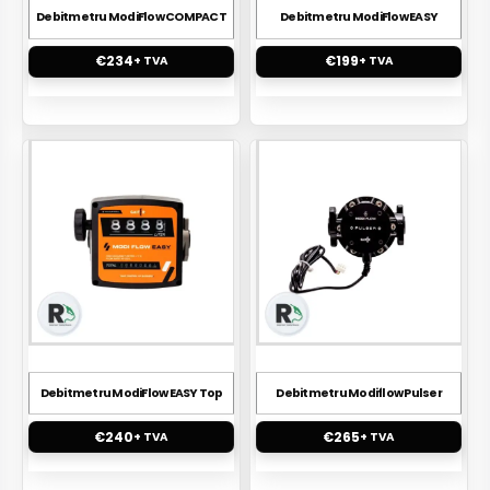
Debitmetru ModiFlow COMPACT
Debitmetru ModiFlow EASY
€
234
€
199
+ TVA
+ TVA
Debitmetru ModiFlow EASY Top
Debitmetru Modiflow Pulser
€
240
€
265
+ TVA
+ TVA