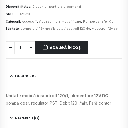
Disponibilitatea:
Disponibil pentru pre-comenzi
SKU:
F00263200
Categorii:
Accesorii
,
Accesorii Ulei - Lubrificare
,
Pompe transfer Kit
Etichete:
pompa ulei 12v mobila pst
,
viscotroll 120 dc
,
viscotroll 12v dc
ADAUGĂ ÎN COȘ
DESCRIERE
Unitate mobilă Viscotroll 120/1, alimentare 12V DC
,
pompă gear, regulator PST. Debit 120 l/min. Fără contor.
RECENZII (0)