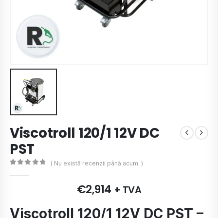
Viscotroll 120/1 12V DC
PST
( Nu există recenzii până acum. )
0
de 5
€
2,914
+ TVA
Viscotroll 120/1 12V DC PST –