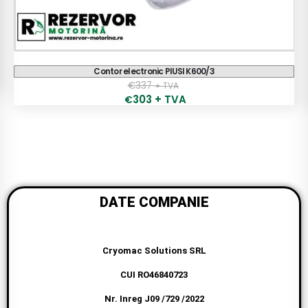
Contor PIUSI K33 - K44
€
175
+ TVA
158
+ TVA
€
DATE COMPANIE
Cryomac Solutions SRL
CUI RO46840723
Nr. Inreg J09 /729 /2022