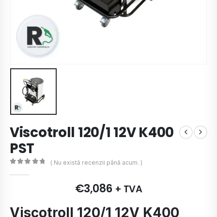
Viscotroll 120/1 12V K400
PST
( Nu există recenzii până acum. )
0
de 5
€
3,086
+ TVA
Viscotroll 120/1 12V K400