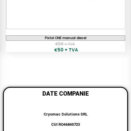
Pompe Manuale
€
68
+ TVA
DATE COMPANIE
Cryomac Solutions SRL
CUI RO46840723
Nr. Inreg J09 /729 /2022