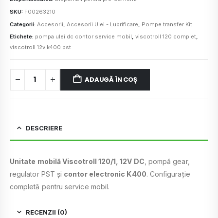
SKU:
F00263210
Categorii:
Accesorii
,
Accesorii Ulei - Lubrificare
,
Pompe transfer Kit
Etichete:
pompa ulei dc contor service mobil
,
viscotroll 120 complet
,
viscotroll 12v k400 pst
ADAUGĂ ÎN COȘ
DESCRIERE
Unitate mobilă Viscotroll 120/1, 12V DC
, pompă gear,
regulator PST și
contor electronic K400
. Configurație
completă pentru service mobil.
RECENZII (0)