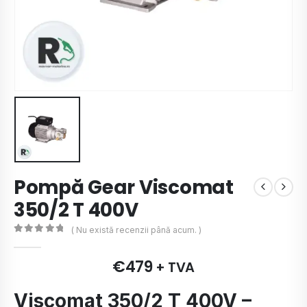
Pompă Gear Viscomat
350/2 T 400V
( Nu există recenzii până acum. )
0
de 5
€
479
+ TVA
Viscomat 350/2 T 400V –