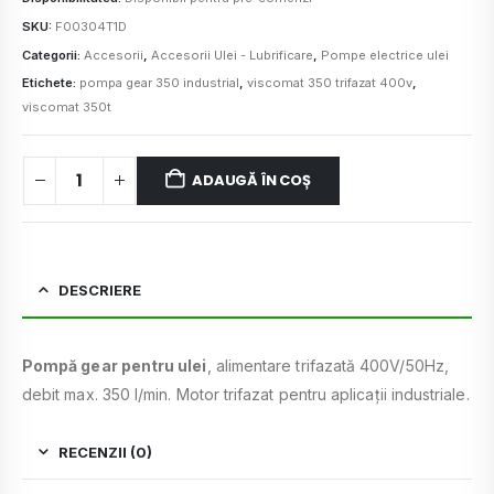
SKU:
F00304T1D
Categorii:
Accesorii
,
Accesorii Ulei - Lubrificare
,
Pompe electrice ulei
Etichete:
pompa gear 350 industrial
,
viscomat 350 trifazat 400v
,
viscomat 350t
ADAUGĂ ÎN COȘ
DESCRIERE
Pompă gear pentru ulei
, alimentare trifazată 400V/50Hz,
debit max. 350 l/min. Motor trifazat pentru aplicații industriale.
RECENZII (0)