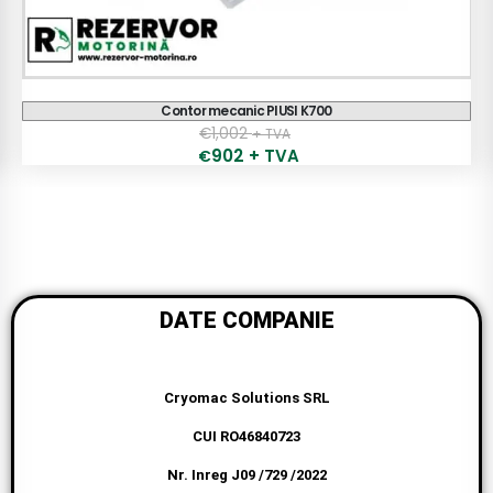
Pompa Manuala PIUSI
€
150
+ TVA
132
+ TVA
€
DATE COMPANIE
Cryomac Solutions SRL
CUI RO46840723
Nr. Inreg J09 /729 /2022