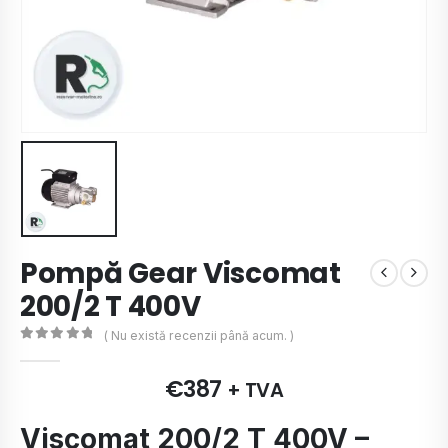
Pompă Gear Viscomat
200/2 T 400V
( Nu există recenzii până acum. )
0
de 5
€
387
+ TVA
Viscomat 200/2 T 400V –