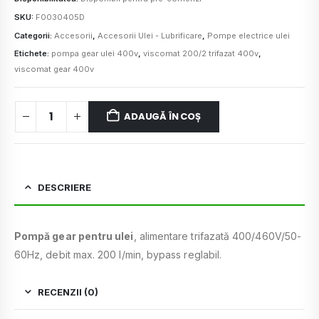
SKU:
F0030405D
Categorii:
Accesorii
,
Accesorii Ulei - Lubrificare
,
Pompe electrice ulei
Etichete:
pompa gear ulei 400v
,
viscomat 200/2 trifazat 400v
,
viscomat gear 400v
ADAUGĂ ÎN COȘ
DESCRIERE
Pompă gear pentru ulei
, alimentare trifazată 400/460V/50-
60Hz, debit max. 200 l/min, bypass reglabil.
RECENZII (0)