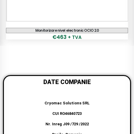
Pistol ONE manual diesel
€
56
+ TVA
50
+ TVA
€
DATE COMPANIE
Cryomac Solutions SRL
CUI RO46840723
Nr. Inreg J09 /729 /2022