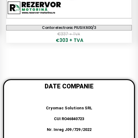
Contor electronic PIUSI K600/3
€
337
+ TVA
303
+ TVA
€
DATE COMPANIE
Cryomac Solutions SRL
CUI RO46840723
Nr. Inreg J09 /729 /2022