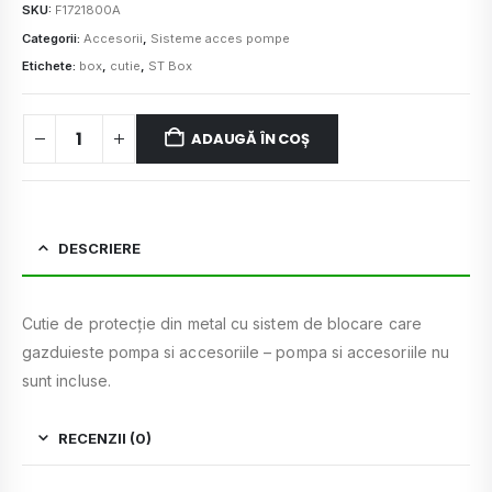
SKU:
F1721800A
Categorii:
Accesorii
,
Sisteme acces pompe
Etichete:
box
,
cutie
,
ST Box
ADAUGĂ ÎN COȘ
DESCRIERE
Cutie de protecție din metal cu sistem de blocare care
gazduieste pompa si accesoriile – pompa si accesoriile nu
sunt incluse.
RECENZII (0)