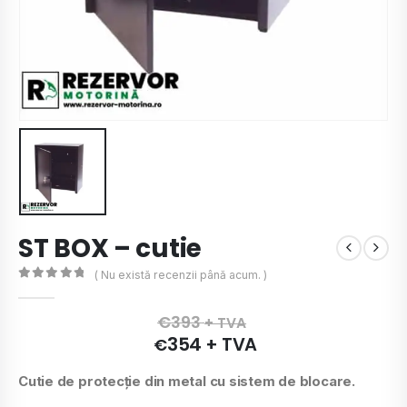
ST BOX – cutie
( Nu există recenzii până acum. )
0
de 5
€
393
+ TVA
354
+ TVA
€
Cutie de protecție din metal cu sistem de blocare.