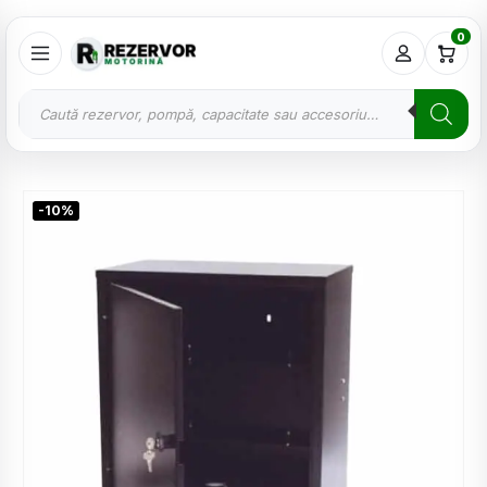
0
-10%