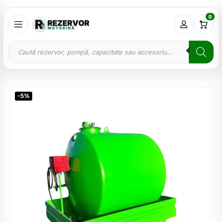
0
-5%