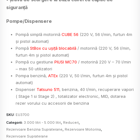
siguranţă
Pompe/Dispensere
Pompă simplă motorină
CUBE 56
(220 V, 56 l/min, furtun 4m
şi pistol automat)
Pompă
StBox cu ușiță blocabilă
/ motorină (220 V, 56 l/min,
furtun 4m şi pistol automat)
Pompă cu gestiune
PIUSI MC70
/ motorină 220 V – 70 l/min
– max 50 utilizatori
Pompa benzină,
ATEx
(220 V, 50 l/min, furtun 4m şi pistol
automat)
Dispenser
Tatsuno 511
, benzina, 40 l/min, recuperare vapori
( Stage 1 si Stage 2) , totalizator electronic, MID, dotarea
rezer vorului cu accesorii de benzina
SKU:
EU3700
Categorii:
3.000 litri - 5.000 litri
,
Reduceri
,
Rezervoare Benzina Supraterane
,
Rezervoare Motorina
,
Rezervoare Supraterane