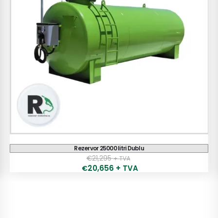
Rezervor 25000 litri Dublu
€
21,295
+ TVA
20,656
+ TVA
€