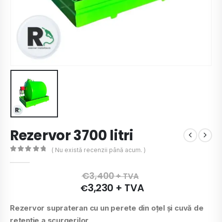
Rezervor 3700 litri
( Nu există recenzii până acum. )
0
de 5
€
3,400
+ TVA
3,230
+ TVA
€
Rezervor suprateran cu un perete din oţel şi cuvă de
retenţie a scurgerilor