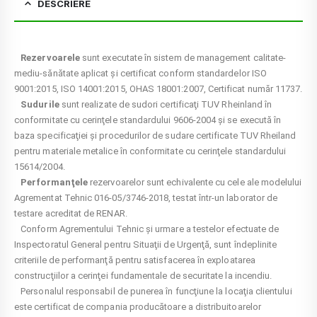
DESCRIERE
Rezervoarele
sunt executate în sistem de management calitate-
mediu-sănătate aplicat și certificat conform standardelor ISO
9001:2015, ISO 14001:2015, OHAS 18001:2007, Certificat număr 11737.
Sudurile
sunt realizate de sudori certificaţi TUV Rheinland în
conformitate cu cerinţele standardului 9606-2004 și se execută în
baza specificaţiei și procedurilor de sudare certificate TUV Rheiland
pentru materiale metalice în conformitate cu cerinţele standardului
15614/2004.
Performanţele
rezervoarelor sunt echivalente cu cele ale modelului
Agrementat Tehnic 016-05/3746-2018, testat într-un laborator de
testare acreditat de RENAR.
Conform Agrementului Tehnic și urmare a testelor efectuate de
Inspectoratul General pentru Situaţii de Urgenţă, sunt îndeplinite
criteriile de performanţă pentru satisfacerea în exploatarea
construcţiilor a cerinţei fundamentale de securitate la incendiu.
Personalul responsabil de punerea în funcţiune la locaţia clientului
este certificat de compania producătoare a distribuitoarelor