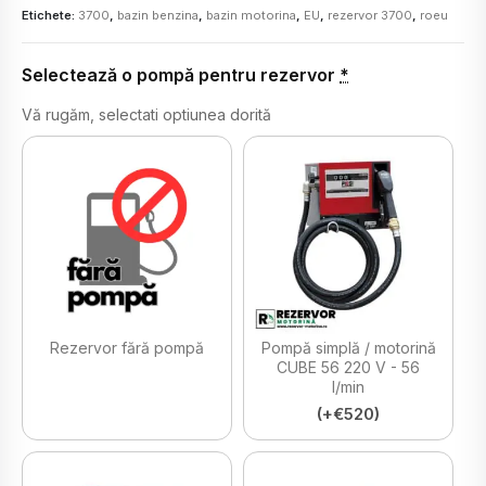
Etichete:
3700
,
bazin benzina
,
bazin motorina
,
EU
,
rezervor 3700
,
roeu
Selectează o pompă pentru rezervor
*
Vă rugăm, selectati optiunea dorită
Rezervor fără pompă
Pompă simplă / motorină
CUBE 56 220 V - 56
l/min
(+€520)