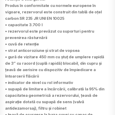
Produs în conformitate cu normele europene în
vigoare, rezervorul este construit din tablă de oţel
carbon SR 235 JR UNI EN 10025
•
capacitate 3.700 l
• rezervorul este prevăzut cu suporturi pentru
prevenirea răsturnării
•
cuvă de retenţie
• strat anticoroziune şi strat de vopsea
• gură de vizitare 450 mm cu ştuţ de umplere rapidă
de 3” cu racord (cuplă rapidă) blocabil, din cupru şi
ţeavă de aerisire cu dispozitiv de împiedicare a
întoarcerii flăcării
•
indicator de nivel
cu rol informativ
•
supapă de limitare a încărcării
, calibrată la 95% din
capacitatea geometrică a rezervorului, ţeavă de
aspiraţie dotată cu supapă de sens (valvă
antidezamorsaj), filtru şi robinet
•
ţeavă de scurgere
la baza cuvei cu capac de