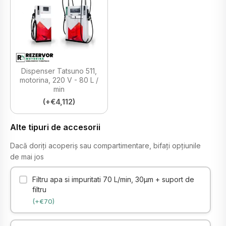
Dispenser Tatsuno 511,
motorina, 220 V - 80 L /
min
(+€4,112)
Alte tipuri de accesorii
Dacă doriți acoperiș sau compartimentare, bifați opțiunile
de mai jos
Filtru apa si impuritati 70 L/min, 30μm + suport de
filtru
(+€70)