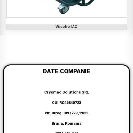
Indicator nivel electronic OCIO
€
463
+ TVA
DATE COMPANIE
Cryomac Solutions SRL
CUI RO46840723
Nr. Inreg J09 /729 /2022
Braila, Romania