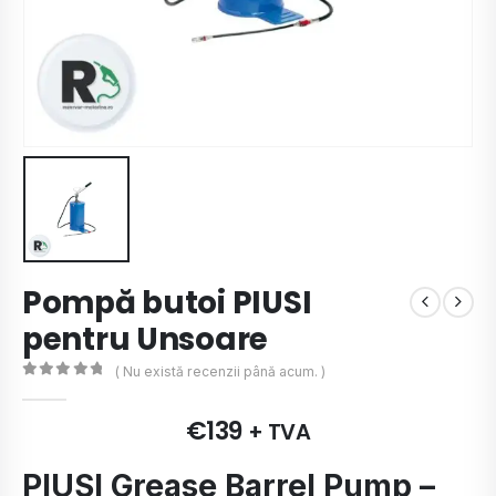
Pompă butoi PIUSI
pentru Unsoare
( Nu există recenzii până acum. )
0
de 5
€
139
+ TVA
PIUSI Grease Barrel Pump –