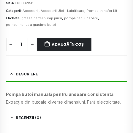
SKU:
F0033215B
Categorii:
Accesorii
,
Accesorii Ulei - Lubrificare
,
Pompe transfer Kit
Etichete:
grease barrel pump piusi
,
pompa baril unsoare
,
pompa manuala grasime butoi
ADAUGĂ ÎN COȘ
DESCRIERE
Pompă butoi manuală pentru unsoare consistentă
.
Extracție din butoaie diverse dimensiuni. Fără electricitate.
RECENZII (0)