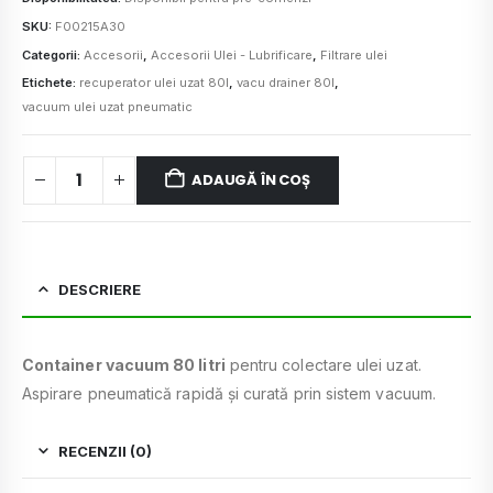
SKU:
F00215A30
Categorii:
Accesorii
,
Accesorii Ulei - Lubrificare
,
Filtrare ulei
Etichete:
recuperator ulei uzat 80l
,
vacu drainer 80l
,
vacuum ulei uzat pneumatic
ADAUGĂ ÎN COȘ
DESCRIERE
Container vacuum 80 litri
pentru colectare ulei uzat.
Aspirare pneumatică rapidă și curată prin sistem vacuum.
RECENZII (0)