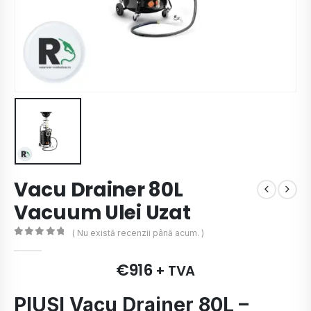
Vacu Drainer 80L
Vacuum Ulei Uzat
( Nu există recenzii până acum. )
0
de 5
€
916
+ TVA
PIUSI Vacu Drainer 80L –