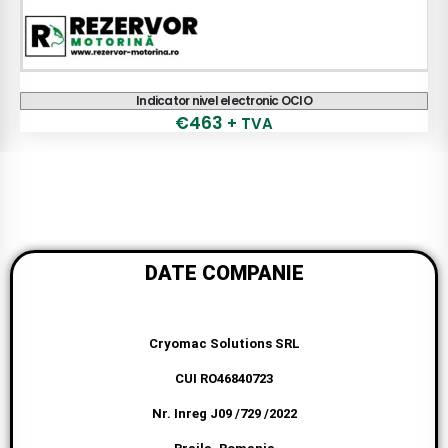
Contor electronic PIUSI K900
€
2,498
+ TVA
2,248
+ TVA
€
DATE COMPANIE
Cryomac Solutions SRL
CUI RO46840723
Nr. Inreg J09 /729 /2022