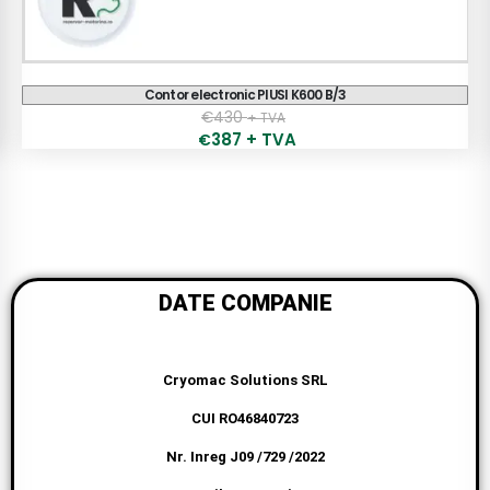
Piusi Pitstop DC
€
1,499
+ TVA
1,319
+ TVA
€
DATE COMPANIE
Cryomac Solutions SRL
CUI RO46840723
Nr. Inreg J09 /729 /2022