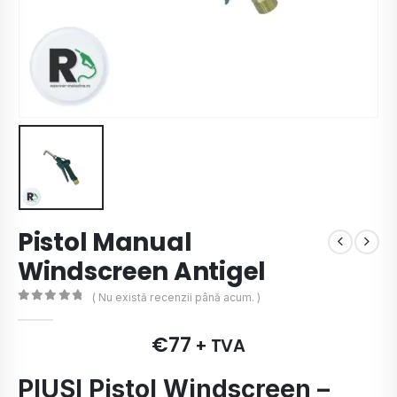
Pistol Manual
Windscreen Antigel
( Nu există recenzii până acum. )
0
de 5
€
77
+ TVA
PIUSI Pistol Windscreen –