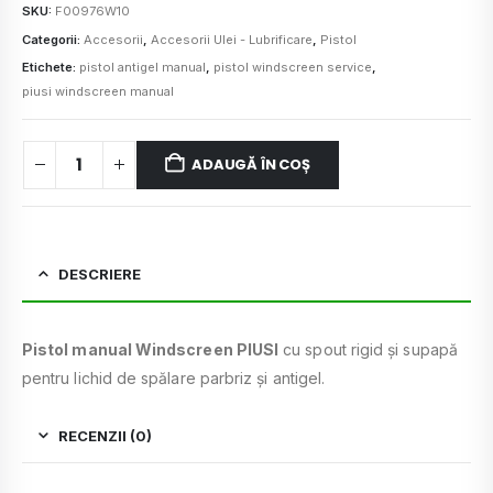
SKU:
F00976W10
Categorii:
Accesorii
,
Accesorii Ulei - Lubrificare
,
Pistol
Etichete:
pistol antigel manual
,
pistol windscreen service
,
piusi windscreen manual
ADAUGĂ ÎN COȘ
DESCRIERE
Pistol manual Windscreen PIUSI
cu spout rigid și supapă
pentru lichid de spălare parbriz și antigel.
RECENZII (0)