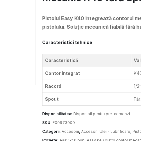
Pistolul Easy K40 integrează contorul me
pistolului. Soluție mecanică fiabilă fără b
Caracteristici tehnice
Caracteristică
Va
Contor integrat
K40
Racord
1/2
Spout
Făr
Disponibilitatea:
Disponibil pentru pre-comenzi
SKU:
F00973000
Categorii:
Accesorii
,
Accesorii Ulei - Lubrificare
,
Pist
Etichete:
easy k40 bsp
,
easy k40 pistol contor mecan