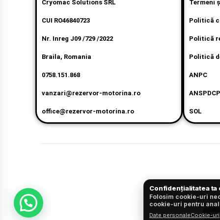
Cryomac Solutions SRL
Termeni şi
CUI RO46840723
Politică 
Nr. Inreg J09 /729 /2022
Politică r
Braila, Romania
Politică d
0758.151.868
ANPC
vanzari@rezervor-motorina.ro
ANSPDC
office@rezervor-motorina.ro
SOL
Confidențialitatea ta
Folosim cookie-uri nec
cookie-uri pentru anal
V
Date personale
Cookie-uri