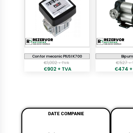
Contor mecanic PIUSI K700
Bipu
€
1,002
€
527
+ TVA
+
902
+ TVA
474
+
€
€
DATE COMPANIE