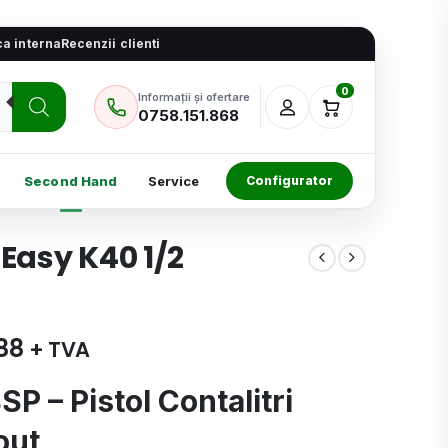
ica interna
Recenzii clienti
0
Informații și ofertare
0758.151.868
Second Hand
Service
Configurator
 Easy K40 1/2
88
+ TVA
P – Pistol Contalitri
out