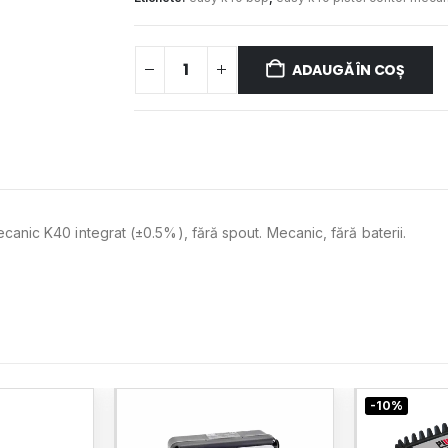
ADAUGĂ ÎN COȘ
ecanic K40 integrat (±0.5%), fără spout. Mecanic, fără baterii.
-10%