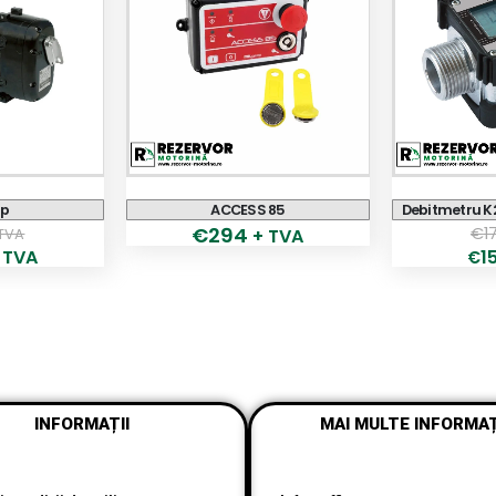
mp
ACCESS 85
Debitmetru K2
€
294
€
1
 TVA
+ TVA
 TVA
1
€
INFORMAȚII
MAI MULTE INFORMAȚ