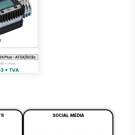
4 Plus - ATEX/IECEx
70
+ TVA
53
+ TVA
II
SOCIAL MEDIA