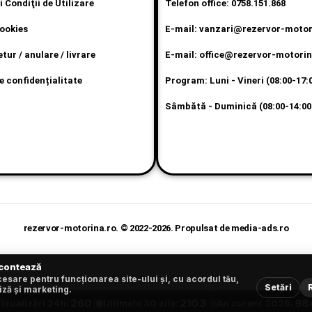
 Condiţii de Utilizare
Telefon office: 0758.151.868
cookies
E-mail: vanzari@rezervor-motor
etur / anulare / livrare
E-mail: office@rezervor-motorin
e confidențialitate
Program: Luni - Vineri (08:00-17:
Sâmbătă - Duminică (08:00-14:00
P
rezervor-motorina.ro. © 2022-2026. Propulsat de media-ads.ro
 contează
esare pentru funcționarea site-ului și, cu acordul tău,
Setări
iză și marketing.
260
2103
98
izualizări 24h:
Ultimele 30 zile:
An curent 2026: