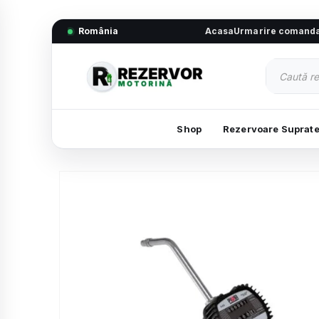
România
Acasa
Urmarire comand
Shop
Rezervoare Suprat