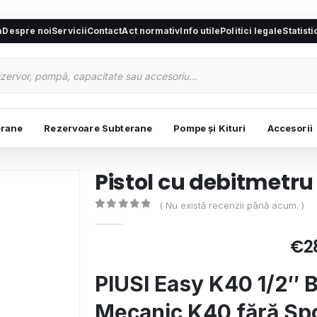
a
Despre noi
Servicii
Contact
Act normativ
Info utile
Politici legale
Statist
erane
Rezervoare Subterane
Pompe și Kituri
Accesorii
Pistol cu debitmetru
( Nu există recenzii până acum. )
0
de 5
€
2
PIUSI Easy K40 1/2″ BS
Mecanic K40 fără Sp