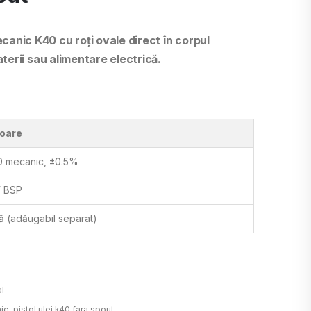
canic K40 cu roți ovale direct în corpul
aterii sau alimentare electrică.
loare
 mecanic, ±0.5%
″ BSP
ă (adăugabil separat)
ol
ic
,
pistol ulei k40 fara spout