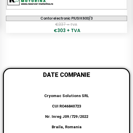
Pompa Electrica BP3000 12v/24v
€
150
+ TVA
DATE COMPANIE
Cryomac Solutions SRL
CUI RO46840723
Nr. Inreg J09 /729 /2022
Braila, Romania
0758.151.868