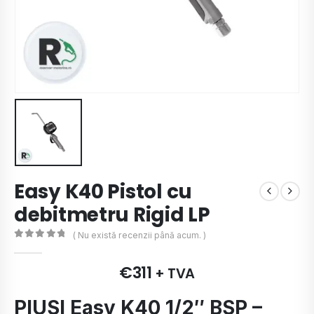
Easy K40 Pistol cu
debitmetru Rigid LP
( Nu există recenzii până acum. )
0
de 5
€
311
+ TVA
PIUSI Easy K40 1/2″ BSP –