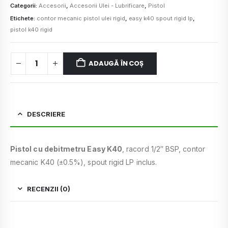
Categorii:
Accesorii
,
Accesorii Ulei - Lubrificare
,
Pistol
Etichete:
contor mecanic pistol ulei rigid
,
easy k40 spout rigid lp
,
pistol k40 rigid
ADAUGĂ ÎN COȘ
DESCRIERE
Pistol cu debitmetru Easy K40
, racord 1/2″ BSP, contor
mecanic K40 (±0.5%), spout rigid LP inclus.
RECENZII (0)