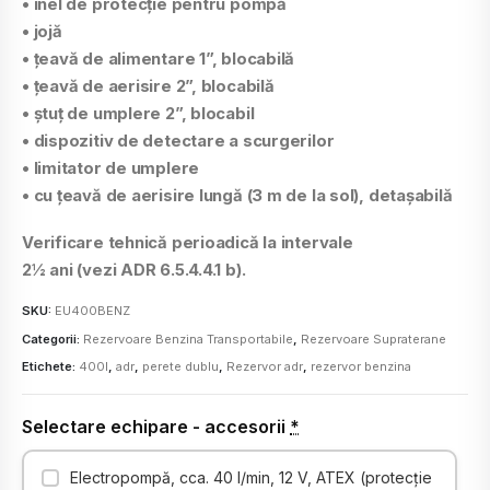
• inel de protecţie pentru pompă
• jojă
• ţeavă de alimentare 1”, blocabilă
• ţeavă de aerisire 2”, blocabilă
• ştuţ de umplere 2”, blocabil
• dispozitiv de detectare a scurgerilor
• limitator de umplere
• cu ţeavă de aerisire lungă (3 m de la sol), detaşabilă
Verificare tehnică perioadică la intervale
2½ ani (vezi ADR 6.5.4.4.1 b).
SKU:
EU400BENZ
Categorii:
Rezervoare Benzina Transportabile
,
Rezervoare Supraterane
Etichete:
400l
,
adr
,
perete dublu
,
Rezervor adr
,
rezervor benzina
Selectare echipare - accesorii
*
Electropompă, cca. 40 l/min, 12 V, ATEX (protecţie