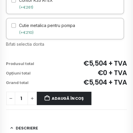
Contor K33 ATEX
(+€261)
Cutie metalica pentru pompa
(+€210)
Bifati selectia dorita
€5,504 + TVA
Produsul total
€0 + TVA
Opțiuni total
€5,504 + TVA
Grand total
ADAUGĂ ÎN COȘ
DESCRIERE