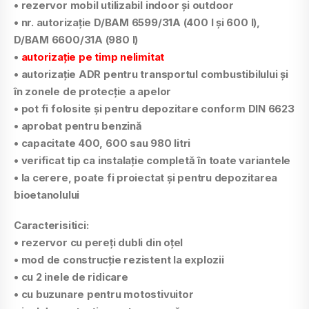
• rezervor mobil utilizabil indoor şi outdoor
• nr. autorizaţie D/BAM 6599/31A (400 l şi 600 l),
D/BAM 6600/31A (980 l)
•
autorizaţie pe timp nelimitat
• autorizaţie ADR pentru transportul combustibilului şi
în zonele de protecţie a apelor
• pot fi folosite şi pentru depozitare conform DIN 6623
• aprobat pentru benzină
• capacitate 400, 600 sau 980 litri
• verificat tip ca instalaţie completă în toate variantele
• la cerere, poate fi proiectat şi pentru depozitarea
bioetanolului
Caracterisitici:
• rezervor cu pereţi dubli din oţel
• mod de construcţie rezistent la explozii
• cu 2 inele de ridicare
• cu buzunare pentru motostivuitor