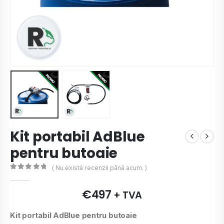
Kit portabil AdBlue
pentru butoaie
( Nu există recenzii până acum. )
0
de 5
€
497
+ TVA
Kit portabil AdBlue pentru butoaie