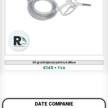
Pompă PIUSI ST BOX
€
1,127
+ TVA
992
+ TVA
€
DATE COMPANIE