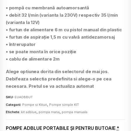
• pompă cu membrană autoamorsantă
• debit 32 l/min (varianta la 230V) respectiv 35 l/min
(varianta la 12V)
• furtun de alimentare 6 m cu pistol manual din plastic
• furtun de aspiraţie 1,5 m cu valvă antidezamorsaj
• întrerupator
• se poate monta în orice poziţie
• cablu de alimentare 2m
Alege optiunea dorita din selectorul de mai jos.
Debifeaza selectia predefinita si alege-o pe cea
necesara. Pretul se va actualiza automat
SKU:
EUADBBUT
Categorii:
Pompe si Kituri
,
Pompe simple KIT
Etichete:
kit adblue
,
pompa mana
,
pompa manuala
POMPE ADBLUE PORTABILE ŞI PENTRU BUTOAIE
*