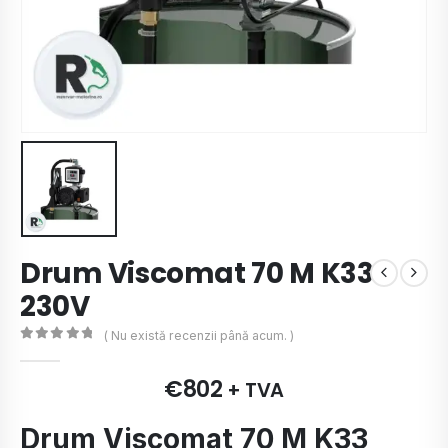
Drum Viscomat 70 M K33
230V
( Nu există recenzii până acum. )
0
de 5
€
802
+ TVA
Drum Viscomat 70 M K33