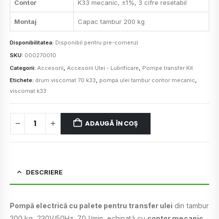
Contor
K33 mecanic, ±1%, 3 cifre resetabil
Montaj
Capac tambur 200 kg
Disponibilitatea:
Disponibil pentru pre-comenzi
SKU:
000270010
Categorii:
Accesorii
,
Accesorii Ulei - Lubrificare
,
Pompe transfer Kit
Etichete:
drum viscomat 70 k33
,
pompa ulei tambur contor mecanic
,
viscomat k33
ADAUGĂ ÎN COȘ
DESCRIERE
Pompă electrică cu palete pentru transfer ulei
din tambur
200 kg, 230V/50Hz, 70 l/min, echipată cu
contor mecanic