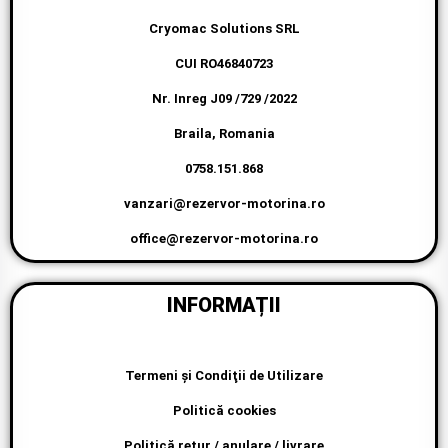
Cryomac Solutions SRL
CUI RO46840723
Nr. Inreg J09 /729 /2022
Braila, Romania
0758.151.868
vanzari@rezervor-motorina.ro
office@rezervor-motorina.ro
INFORMAȚII
Termeni şi Condiţii de Utilizare
Politică cookies
Politică retur / anulare / livrare