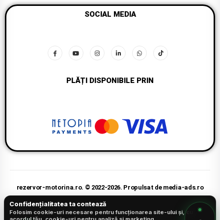
SOCIAL MEDIA
PLĂȚI DISPONIBILE PRIN
rezervor-motorina.ro. © 2022-2026. Propulsat de media-ads.ro
Confidențialitatea ta contează
1
Folosim cookie-uri necesare pentru funcționarea site-ului și, cu
acordul tău, cookie-uri pentru analiză și marketing.