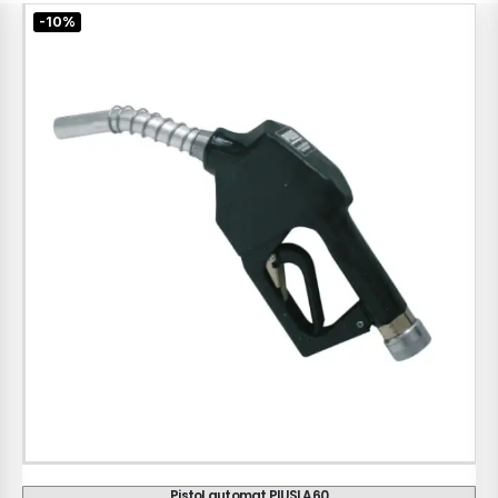
-10%
Contor PIUSI K33 - K44