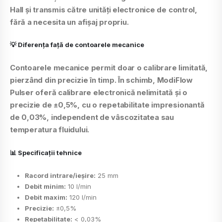
Hall
și transmis către unități electronice de control,
fără a necesita un afișaj propriu.
💡 Diferența față de contoarele mecanice
Contoarele mecanice permit doar o calibrare limitată,
pierzând din precizie în timp. În schimb,
ModiFlow
Pulser
oferă
calibrare electronică nelimitată
și o
precizie de
±0,5%
, cu o repetabilitate impresionantă
de
0,03%
, independent de vâscozitatea sau
temperatura fluidului.
📊 Specificații tehnice
Racord intrare/ieșire:
25 mm
Debit minim:
10 l/min
Debit maxim:
120 l/min
Precizie:
±0,5%
Repetabilitate:
< 0,03%