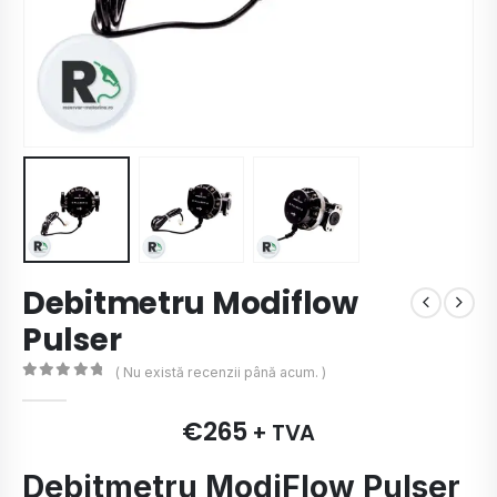
Debitmetru Modiflow
Pulser
( Nu există recenzii până acum. )
0
de 5
€
265
+ TVA
Debitmetru ModiFlow Pulser