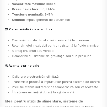
Vâscozitate maximă:
1000 cP
Presiune de lucru:
0,3 MPa
Tensiune nominală:
3–5 V
Semnal:
impuls generat de senzor Hall
🏗️ Caracteristici constructive
Carcasă robustă din aluminiu rezistentă la presiune
Rotor din oțel inoxidabil pentru rezistență la fluide chimice
Montaj orizontal sau vertical
Compatibil cu sisteme de gravitație sau sub presiune
🚀 Avantaje principale
Calibrare electronică nelimitată
Transmisie precisă a impulsurilor pentru sisteme de control
Precizie stabilă indiferent de temperatură sau vâscozitate
Întreținere minimă și durată lungă de viață
Ideal pentru
stații de alimentare, sisteme de