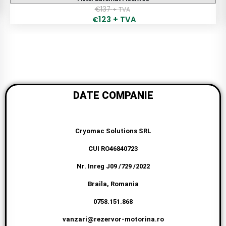
€
175
+ TVA
158
+ TVA
€
DATE COMPANIE
Cryomac Solutions SRL
CUI RO46840723
Nr. Inreg J09 /729 /2022
Braila, Romania
0758.151.868
vanzari@rezervor-motorina.ro