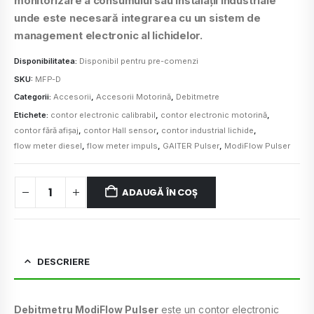
monitorizare a consumului
sau
instalații industriale
unde este necesară integrarea cu un sistem de
management electronic al lichidelor.
Disponibilitatea:
Disponibil pentru pre-comenzi
SKU:
MFP-D
Categorii:
Accesorii
,
Accesorii Motorină
,
Debitmetre
Etichete:
contor electronic calibrabil
,
contor electronic motorină
,
contor fără afișaj
,
contor Hall sensor
,
contor industrial lichide
,
flow meter diesel
,
flow meter impuls
,
GAITER Pulser
,
ModiFlow Pulser
ADAUGĂ ÎN COȘ
DESCRIERE
Debitmetru ModiFlow Pulser
este un contor electronic