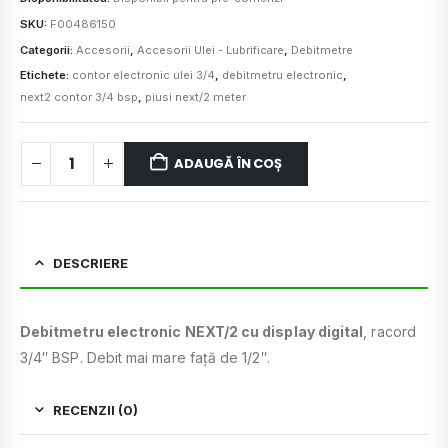
SKU:
F00486150
Categorii:
Accesorii
,
Accesorii Ulei - Lubrificare
,
Debitmetre
Etichete:
contor electronic ulei 3/4
,
debitmetru electronic
,
next2 contor 3/4 bsp
,
piusi next/2 meter
ADAUGĂ ÎN COȘ
DESCRIERE
Debitmetru electronic NEXT/2 cu display digital
, racord
3/4″ BSP. Debit mai mare față de 1/2″.
RECENZII (0)