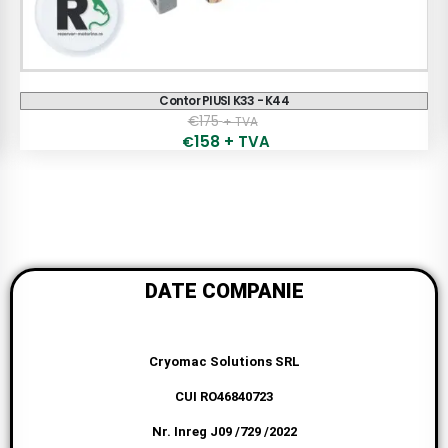
ST 200 DC
€
1,407
+ TVA
DATE COMPANIE
Cryomac Solutions SRL
CUI RO46840723
Nr. Inreg J09 /729 /2022
Braila, Romania