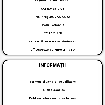
Cryomac Solutions SRL
CUI RO46840723
Nr. Inreg J09 /729 /2022
Braila, Romania
0758.151.868
vanzari@rezervor-motorina.ro
office@rezervor-motorina.ro
INFORMAȚII
Termeni şi Condiţii de Utilizare
Politică cookies
Politică retur / anulare / livrare