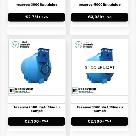
Rezervor 3000 litri AdBlue
Rezervor 5000 litri AdBlue
€
2,731
€
3,039
+ TVA
+ TVA
STOC EPUIZAT
Rezervor 2000 litri AdBlue cu
Rezervor 3000 litri AdBlue cu
pompă
pompă
€
2,300
€
2,900
+ TVA
+ TVA