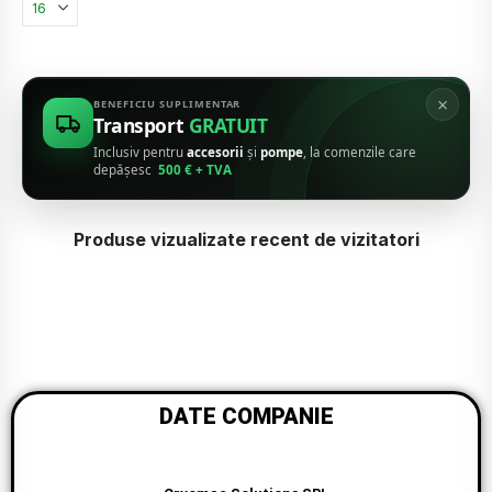
×
BENEFICIU SUPLIMENTAR
Transport
GRATUIT
Inclusiv pentru
accesorii
și
pompe
, la comenzile care
depășesc
500 € + TVA
Produse vizualizate recent de vizitatori
DATE COMPANIE