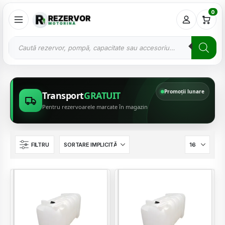
0
Promoții lunare
Transport
GRATUIT
Pentru rezervoarele marcate în magazin
FILTRU