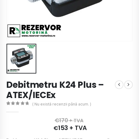
Debitmetru K24 Plus –
ATEX/IECEx
( Nu există recenzii până acum. )
0
de 5
€
170
+ TVA
153
+ TVA
€