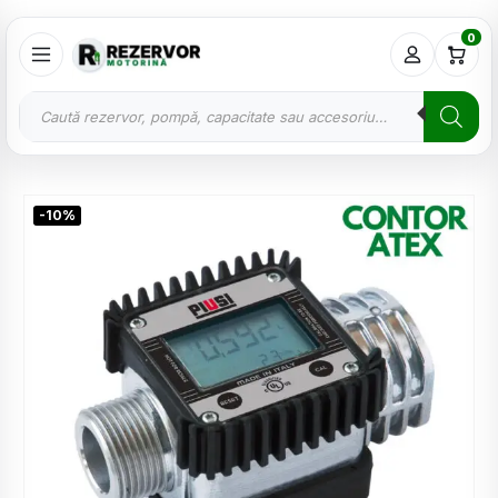
0
-10%