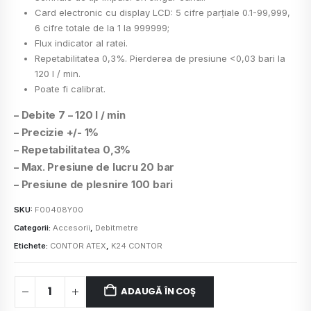
Card electronic cu display LCD: 5 cifre parțiale 0.1-99,999,
6 cifre totale de la 1 la 999999;
Flux indicator al ratei.
Repetabilitatea 0,3%. Pierderea de presiune <0,03 bari la
120 l / min.
Poate fi calibrat.
– Debite 7 – 120 l / min
– Precizie +/- 1%
– Repetabilitatea 0,3%
– Max. Presiune de lucru 20 bar
– Presiune de plesnire 100 bari
SKU:
F00408Y00
Categorii:
Accesorii
,
Debitmetre
Etichete:
CONTOR ATEX
,
K24 CONTOR
ADAUGĂ ÎN COȘ