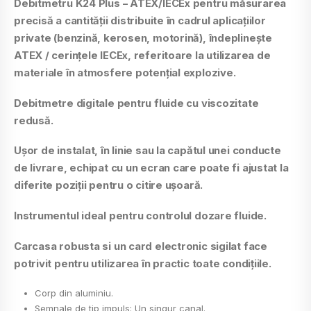
Debitmetru K24 Plus
– ATEX/IECEx pentru măsurarea
precisă a cantității distribuite în cadrul aplicațiilor
private (benzină, kerosen, motorină), îndeplinește
ATEX / cerințele IECEx, referitoare la utilizarea de
materiale în atmosfere potențial explozive.
Debitmetre digitale pentru fluide cu viscozitate
redusă.
Ușor de instalat, în linie sau la capătul unei conducte
de livrare, echipat cu un ecran care poate fi ajustat la
diferite poziții pentru o citire ușoară.
Instrumentul ideal pentru controlul dozare fluide.
Carcasa robusta si un card electronic sigilat face
potrivit pentru utilizarea în practic toate condițiile.
Corp din aluminiu.
Semnale de tip impuls: Un singur canal.