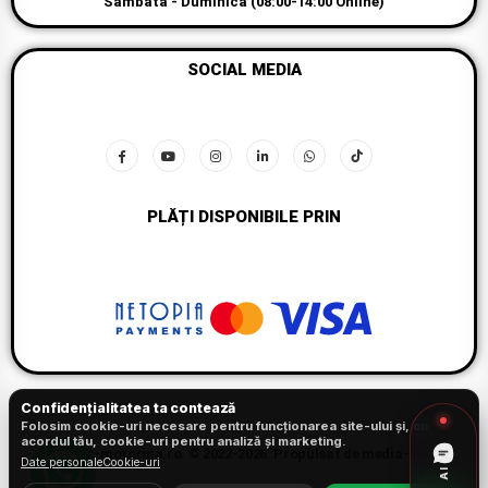
Sâmbătă - Duminică (08:00-14:00 Online)
SOCIAL MEDIA
PLĂȚI DISPONIBILE PRIN
Confidențialitatea ta contează
1
Folosim cookie-uri necesare pentru funcționarea site-ului și, cu
acordul tău, cookie-uri pentru analiză și marketing.
rezervor-motorina.ro. © 2022-2026. Propulsat de media-ads.ro
Date personale
Cookie-uri
AI