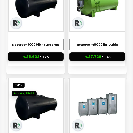
Rezervor 30000 litri subteran
Rezervor 40000 litri Dublu
25,602
27,726
€
+ TVA
€
+ TVA
-3%
Avantaj 894 €