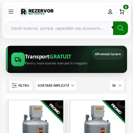
0
Promoții lunare
Transport
GRATUIT
Pentru rezervoarele marcate în magazin
FILTRU