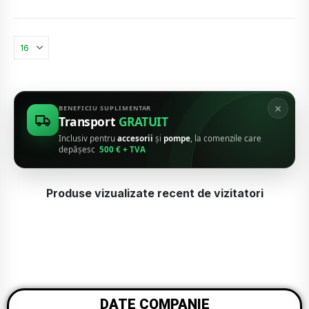
×
BENEFICIU SUPLIMENTAR
Transport
GRATUIT
Inclusiv pentru
accesorii
și
pompe
, la comenzile care
depășesc
500 € + TVA
Produse vizualizate recent de vizitatori
DATE COMPANIE