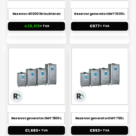
Rezervor 40000 litri subteran
Rezervor generator DWT 1000 L
28,919
€
977
€
+ TVA
+ TVA
Rezervor generator DWT 1500 L
Rezervor generator DWT 750 L
€
1,680
€
893
+ TVA
+ TVA