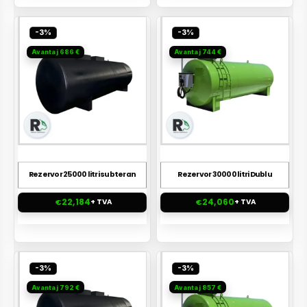
-3%
-3%
Avantaj 686 €
Avantaj 744 €
Rezervor 25000 litri subteran
Rezervor 30000 litri Dublu
22,184
24,060
€
+ TVA
€
+ TVA
-3%
-3%
Avantaj 792 €
Avantaj 857 €