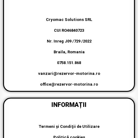
Cryomac Solutions SRL
CUI RO46840723
Nr. Inreg J09 /729 /2022
Braila, Romania
0758.151.868
vanzari@rezervor-motorina.ro
office@rezervor-motorina.ro
INFORMAȚII
Termeni şi Condiţii de Utilizare
Politică cookies