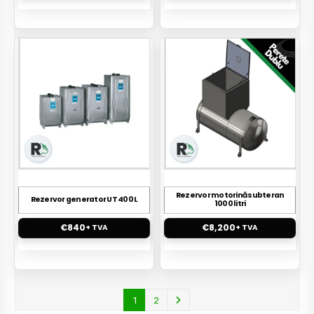
Rezervor motorină subteran
Rezervor generator UT 400 L
1000 litri
€
840
€
8,200
+ TVA
+ TVA
1
2