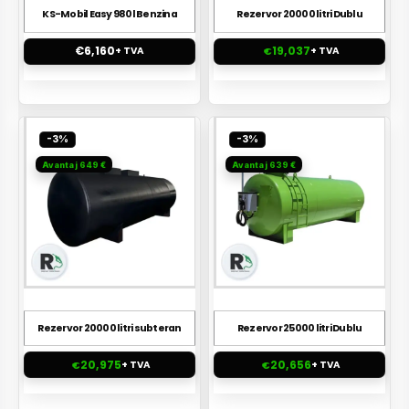
KS-Mobil Easy 980l Benzina
Rezervor 20000 litri Dublu
€
6,160
19,037
+ TVA
€
+ TVA
-3%
-3%
Avantaj 649 €
Avantaj 639 €
Rezervor 20000 litri subteran
Rezervor 25000 litri Dublu
20,975
20,656
€
+ TVA
€
+ TVA