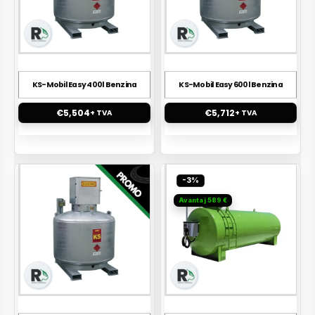
KS-Mobil Easy 400l Benzina
KS-Mobil Easy 600l Benzina
€
5,504
€
5,712
+ TVA
+ TVA
-3%
Avantaj 589 €