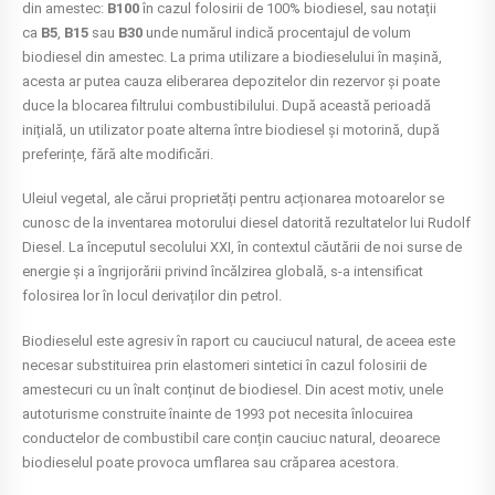
din amestec:
B100
în cazul folosirii de 100% biodiesel, sau notații
ca
B5
,
B15
sau
B30
unde numărul indică procentajul de volum
biodiesel din amestec. La prima utilizare a biodieselului în mașină,
acesta ar putea cauza eliberarea depozitelor din rezervor și poate
duce la blocarea filtrului combustibilului. După această perioadă
inițială, un utilizator poate alterna între biodiesel și motorină, după
preferințe, fără alte modificări.
Uleiul vegetal, ale cărui proprietăți pentru acționarea motoarelor se
cunosc de la inventarea motorului diesel datorită rezultatelor lui Rudolf
Diesel. La începutul secolului XXI, în contextul căutării de noi surse de
energie și a îngrijorării privind încălzirea globală, s-a intensificat
folosirea lor în locul derivaților din petrol.
Biodieselul este agresiv în raport cu cauciucul natural, de aceea este
necesar substituirea prin elastomeri sintetici în cazul folosirii de
amestecuri cu un înalt conținut de biodiesel. Din acest motiv, unele
autoturisme construite înainte de 1993 pot necesita înlocuirea
conductelor de combustibil care conțin cauciuc natural, deoarece
biodieselul poate provoca umflarea sau crăparea acestora.