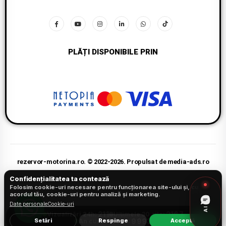
PLĂȚI DISPONIBILE PRIN
rezervor-motorina.ro. © 2022-2026. Propulsat de media-ads.ro
Confidențialitatea ta contează
Folosim cookie-uri necesare pentru funcționarea site-ului și, cu
acordul tău, cookie-uri pentru analiză și marketing.
Date personale
Cookie-uri
AI
211
2167
Vizualizări 24h:
Ultimele 30 zile:
9993
Setări
Respinge
Acceptă
An curent 2026: