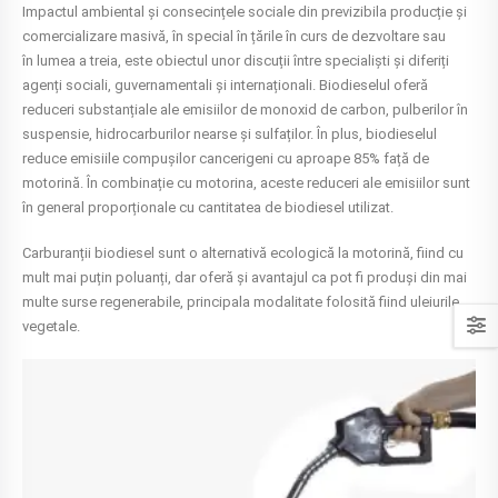
Impactul ambiental și consecințele sociale din previzibila producție și
comercializare masivă, în special în țările în curs de dezvoltare sau
în lumea a treia, este obiectul unor discuții între specialiști și diferiți
agenți sociali, guvernamentali și internaționali. Biodieselul oferă
reduceri substanțiale ale emisiilor de monoxid de carbon, pulberilor în
suspensie, hidrocarburilor nearse și sulfaților. În plus, biodieselul
reduce emisiile compușilor cancerigeni cu aproape 85% față de
motorină. În combinație cu motorina, aceste reduceri ale emisiilor sunt
în general proporționale cu cantitatea de biodiesel utilizat.
Carburanții biodiesel sunt o alternativă ecologică la motorină, fiind cu
mult mai puțin poluanți, dar oferă și avantajul ca pot fi produși din mai
multe surse regenerabile, principala modalitate folosită fiind uleiurile
vegetale.