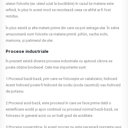
uleiuri folosite (ex. uleiul uzat la bucătărie) în cazul lui materia este
ieftină, în plus în acest mod se reciclează ceea ce altfel ar fi fost
reziduu.
În plus există și alte materii prime din care se pot extrage ulei. În selva
amazoniană sunt folosite ca materie primă: piñón, sacha inchi,
mamona, și palmierul de ulei.
Procese industriale
În prezent există diverse procese industriale cu ajutorul cărora se
poate obține biodiesel. Cele mai importante sunt:
1.Procesul bază-bază, prin care se folosește un catalizator, hidroxid.
Acest hidroxid poate fi hidroxid de sodiu (soda caustică) sau hidroxid
de potasiu.
2.Procesul acid-bază, este procesul în care se face prima dată o
esterificare acidă și apoi continuă cu procesul normal bază-bază, se
folosesc în general acizi cu un înalt grad de aciditate.
3.Procese supercritice, în acest proces nu este necesară prezența unui