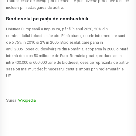
Toate aceste deficiențe pot fi remediate prin diverse procedee tehnice,
inclusiv prin adăugarea de aditivi
.
Biodieselul pe piața de combustibili
Uniunea Europeană a impus ca, până în anul 2020, 20% din
combustibilul folosit sa fie bio
. Până atunci, cotele intermediare sunt
de 5,75% în 2010 și 2% în 2005
. Biodieselul, care până în
anul 2005 lipsea cu desăvârșire din România, acoperea în 2008 o piață
internă de circa 50 milioane de Euro
. România poate produce anual
între 400.000 și 600.000 tone de biodiesel, ceea ce reprezintă de patru-
șase ori mai mult decât necesarul cerut și impus prin reglementările
UE
.
Sursa:
Wikipedia