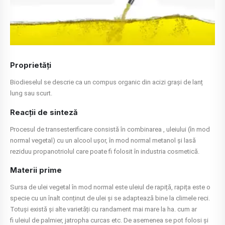
Proprietăți
Biodieselul se descrie ca un compus organic din acizi grași de lanț
lung sau scurt.
Reacții de sinteză
Procesul de transesterificare consistă în combinarea , uleiului (în mod
normal vegetal) cu un alcool ușor, în mod normal metanol și lasă
reziduu propanotriolul care poate fi folosit în industria cosmetică.
Materii prime
Sursa de ulei vegetal în mod normal este uleiul de rapiță, rapița este o
specie cu un înalt conținut de ulei și se adaptează bine la climele reci.
Totuși există și alte varietăți cu randament mai mare la ha. cum ar
fi uleiul de palmier, jatropha curcas etc. De asemenea se pot folosi și