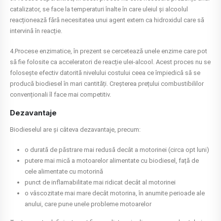
catalizator, se face la temperaturi înalte în care uleiul și alcoolul
reacționează fără necesitatea unui agent extern ca hidroxidul care să
intervină în reacție.
4.Procese enzimatice, în prezent se cercetează unele enzime care pot
să fie folosite ca acceleratori de reacție ulei-alcool. Acest proces nu se
folosește efectiv datorită nivelului costului ceea ce împiedică să se
producă biodiesel în mari cantități. Creșterea prețului combustibililor
convenționali îl face mai competitiv.
Dezavantaje
Biodieselul are și câteva dezavantaje, precum:
o durată de păstrare mai redusă decât a motorinei (circa opt luni)
putere mai mică a motoarelor alimentate cu biodiesel, față de
cele alimentate cu motorină
punct de inflamabilitate mai ridicat decât al motorinei
o vâscozitate mai mare decât motorina, în anumite perioade ale
anului, care pune unele probleme motoarelor