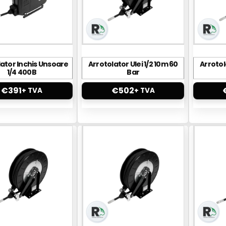
lator Inchis Unsoare
Arrotolator Ulei 1/2 10m 60
Arrotol
1/4 400B
Bar
€
391
€
502
+ TVA
+ TVA