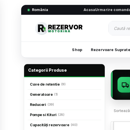
România
Acasa
Urmarire comand
Shop
Rezervoare Suprat
Categorii Produse
Cuve de retentie
(9)
Generatoare
(1)
Reduceri
(39)
Sortează
Pompe si Kituri
(28)
Capacități rezervoare
(40)