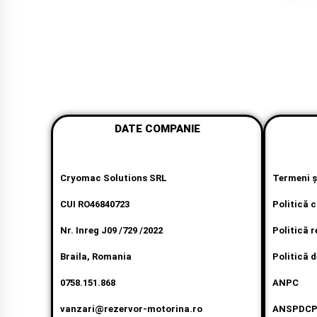
DATE COMPANIE
Cryomac Solutions SRL
Termeni şi
CUI RO46840723
Politică 
Nr. Inreg J09 /729 /2022
Politică r
Braila, Romania
Politică d
0758.151.868
ANPC
vanzari@rezervor-motorina.ro
ANSPDC