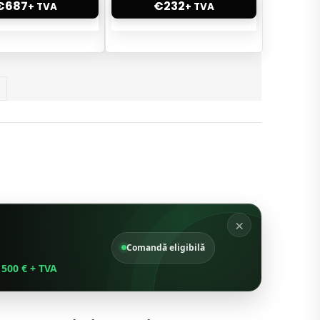
€
687
€
232
+ TVA
+ TVA
×
Comandă eligibilă
500 € + TVA