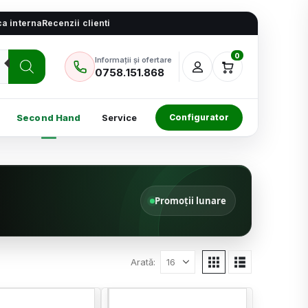
ica interna
Recenzii clienti
0
Informații și ofertare
0758.151.868
Second Hand
Service
Configurator
Promoții lunare
Arată: