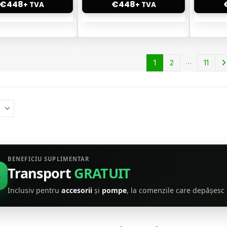
€
448
€
448
+ TVA
+ TVA
…
1
2
11
BENEFICIU SUPLIMENTAR
Transport
GRATUIT
Inclusiv pentru
accesorii
și
pompe
, la comenzile care depășesc