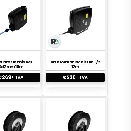
olator Inchis Aer
Arrotolator Inchis Ulei 1/2
8x12mm 15m
12m
€
269
€
536
+ TVA
+ TVA