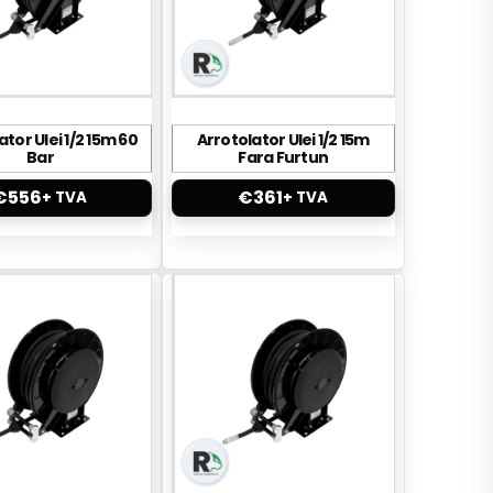
ator Ulei 1/2 15m 60
Arrotolator Ulei 1/2 15m
Bar
Fara Furtun
€
556
€
361
+ TVA
+ TVA