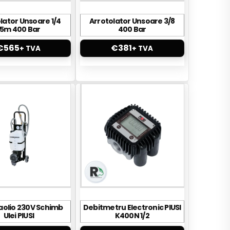
lator Unsoare 1/4
Arrotolator Unsoare 3/8
15m 400 Bar
400 Bar
€
565
€
381
+ TVA
+ TVA
olio 230V Schimb
Debitmetru Electronic PIUSI
Ulei PIUSI
K400N 1/2