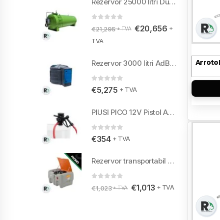
Rezervor 25000 litri Dublu
0
din 5
€
20,656
+
€
21,295
+ TVA
TVA
Arroto
Rezervor 3000 litri AdBlue perete dublu
0
din 5
€
5,275
+ TVA
PIUSI PICO 12V Pistol Automat
0
din 5
€
354
+ TVA
Rezervor transportabil 440 litri
0
din 5
€
1,013
+ TVA
€
1,023
+ TVA