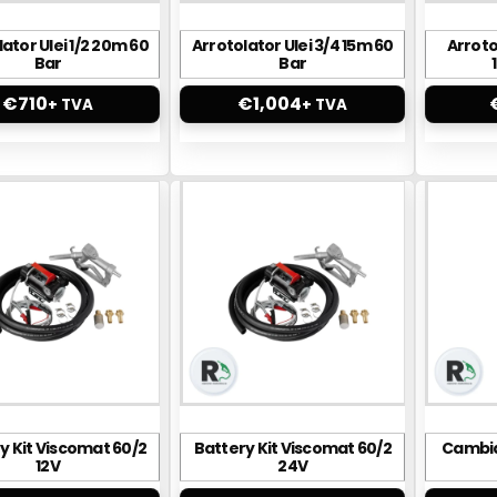
ator Ulei 1/2 20m 60
Arrotolator Ulei 3/4 15m 60
Arroto
Bar
Bar
€
710
€
1,004
+ TVA
+ TVA
y Kit Viscomat 60/2
Battery Kit Viscomat 60/2
Cambia
12V
24V