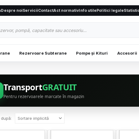
a
Despre noi
Servicii
Contact
Act normativ
Info utile
Politici legale
Statist
erane
Rezervoare Subterane
Pompe și Kituri
Accesorii
Transport
GRATUIT
Pentru rezervoarele marcate în magazin
 după: