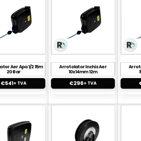
ator Aer Apa 1/2 15m
Arrotolator Inchis Aer
Arrot
20 Bar
10x14mm 12m
€
541
€
296
+ TVA
+ TVA