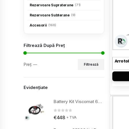
Rezervoare Supraterane
(71)
Rezervoare Subterane
(9)
Accesorii
(168)
Filtrează După Preț
Arrotol
Preț:
—
Filtrează
Evidențiate
Battery Kit Viscomat 60/2 24V
0
din 5
€
448
+ TVA