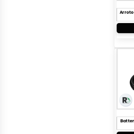
Arrotol
Batter