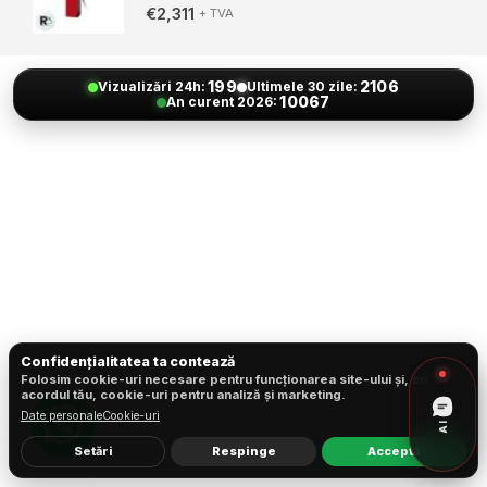
0
din 5
€
2,311
+ TVA
199
2106
Vizualizări 24h:
Ultimele 30 zile:
10067
An curent 2026:
Confidențialitatea ta contează
Folosim cookie-uri necesare pentru funcționarea site-ului și, cu
acordul tău, cookie-uri pentru analiză și marketing.
Date personale
Cookie-uri
AI
Setări
Respinge
Acceptă