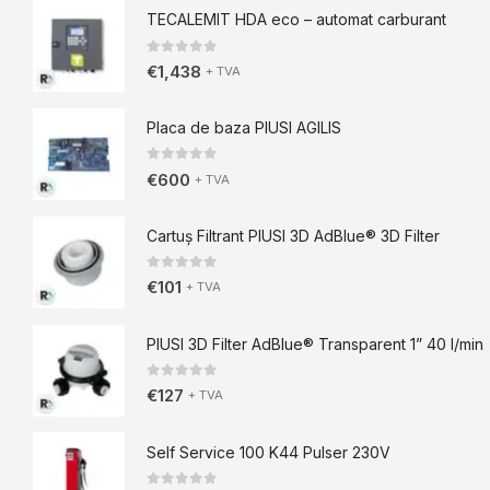
TECALEMIT HDA eco – automat carburant
0
din 5
€
1,438
+ TVA
Placa de baza PIUSI AGILIS
0
din 5
€
600
+ TVA
Cartuș Filtrant PIUSI 3D AdBlue® 3D Filter
0
din 5
€
101
+ TVA
PIUSI 3D Filter AdBlue® Transparent 1” 40 l/min
0
din 5
€
127
+ TVA
Self Service 100 K44 Pulser 230V