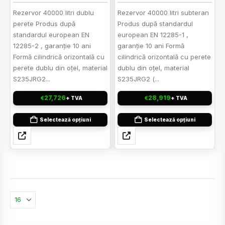
Rezervor 40000 litri dublu
Rezervor 40000 litri subteran
perete Produs după
Produs după standardul
standardul european EN
european EN 12285-1 ,
12285-2 , garanţie 10 ani
garanţie 10 ani Formă
Formă cilindrică orizontală cu
cilindrică orizontală cu perete
perete dublu din oţel, material
dublu din oţel, material
S235JRG2...
S235JRG2 (...
27,726
28,919
€
€
+ TVA
+ TVA
Selectează opțiuni
Selectează opțiuni