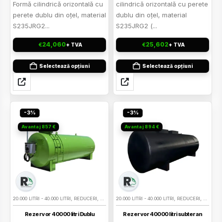
Formă cilindrică orizontală cu
cilindrică orizontală cu perete
perete dublu din oţel, material
dublu din oţel, material
S235JRG2...
S235JRG2 (...
24,060
25,602
€
€
+ TVA
+ TVA
Selectează opțiuni
Selectează opțiuni
-3%
-3%
Avantaj 857 €
Avantaj 894 €
20.000 LITRI - 40.000 LITRI
,
REDUCERI
,
REZERVOARE BENZINA SUPRATERANE
20.000 LITRI - 40.000 LITRI
,
REDUCERI
,
REZERVOARE 
,
REZERV
Rezervor 40000 litri Dublu
Rezervor 40000 litri subteran