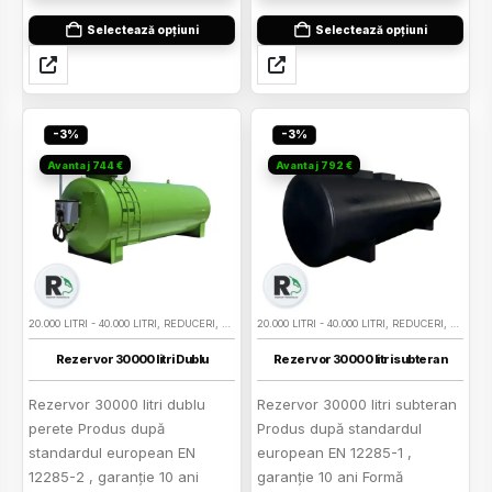
Selectează opțiuni
Selectează opțiuni
-3%
-3%
Avantaj 744 €
Avantaj 792 €
20.000 LITRI - 40.000 LITRI
,
REDUCERI
,
REZERVOARE BENZINA SUPRATERANE
20.000 LITRI - 40.000 LITRI
,
REDUCERI
,
REZERVOARE 
,
REZERV
Rezervor 30000 litri Dublu
Rezervor 30000 litri subteran
Rezervor 30000 litri dublu
Rezervor 30000 litri subteran
perete Produs după
Produs după standardul
standardul european EN
european EN 12285-1 ,
12285-2 , garanţie 10 ani
garanţie 10 ani Formă