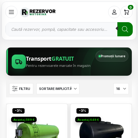
0
Promoții lunare
Transport
GRATUIT
Pentru rezervoarele marcate în magazin
FILTRU
-3%
-3%
Avantaj 589 €
Avantaj 649 €