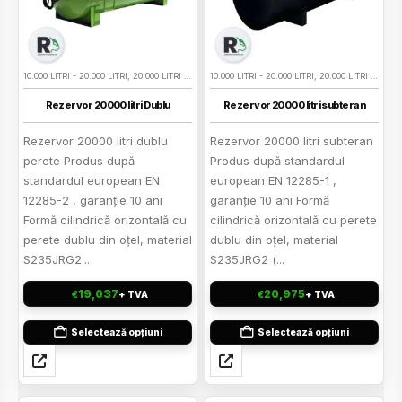
10.000 LITRI - 20.000 LITRI
,
20.000 LITRI - 40.000 LITRI
10.000 LITRI - 20.000 LITRI
,
REDUCERI
,
REZERVOARE BENZINA SU
,
20.000 LITRI - 40.000 LITRI
Rezervor 20000 litri Dublu
Rezervor 20000 litri subteran
Rezervor 20000 litri dublu
Rezervor 20000 litri subteran
perete Produs după
Produs după standardul
standardul european EN
european EN 12285-1 ,
12285-2 , garanţie 10 ani
garanţie 10 ani Formă
Formă cilindrică orizontală cu
cilindrică orizontală cu perete
perete dublu din oţel, material
dublu din oţel, material
S235JRG2...
S235JRG2 (...
19,037
20,975
€
€
+ TVA
+ TVA
Selectează opțiuni
Selectează opțiuni