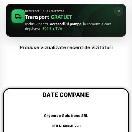
×
BENEFICIU SUPLIMENTAR
Transport
GRATUIT
Inclusiv pentru
accesorii
și
pompe
, la comenzile care
depășesc
500 € + TVA
Produse vizualizate recent de vizitatori
DATE COMPANIE
Cryomac Solutions SRL
CUI RO46840723