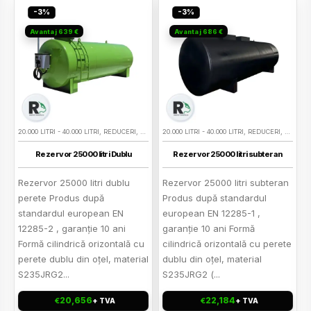
-3%
-3%
Avantaj 639 €
Avantaj 686 €
20.000 LITRI - 40.000 LITRI
,
REDUCERI
,
REZERVOARE BENZINA SUPRATERANE
20.000 LITRI - 40.000 LITRI
,
REDUCERI
,
REZERVOARE 
,
REZERV
Rezervor 25000 litri Dublu
Rezervor 25000 litri subteran
Rezervor 25000 litri dublu
Rezervor 25000 litri subteran
perete Produs după
Produs după standardul
standardul european EN
european EN 12285-1 ,
12285-2 , garanţie 10 ani
garanţie 10 ani Formă
Formă cilindrică orizontală cu
cilindrică orizontală cu perete
perete dublu din oţel, material
dublu din oţel, material
S235JRG2...
S235JRG2 (...
20,656
22,184
€
€
+ TVA
+ TVA