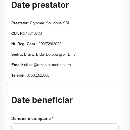
Date prestator
Prestator:
Cryomac Solutions SRL
CUI:
RO46840723
Nr. Reg. Com.:
J09/729/2022
Sediu:
Brăila, B-dul Dorobanților, Bl. 7
Email:
office@rezervor-motorina.ro
Telefon:
0758.151.868
Date beneficiar
Denumire companie *